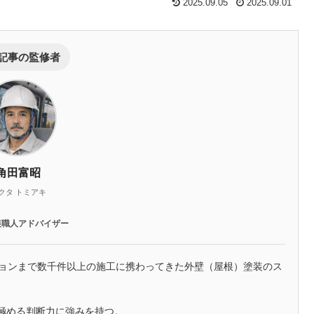
2025.09.05
2025.09.01
記事の監修者
角田富昭
クタ トミアキ
装職人アドバイザー
ションまで数千件以上の施工に携わってきた外壁（屋根）塗装のス
極める判断力に強みを持つ。