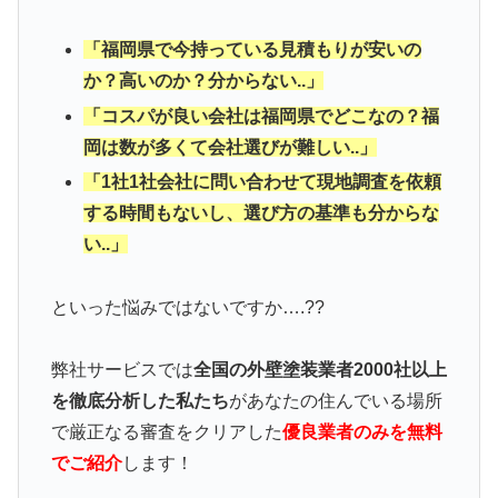
「福岡県で今持っている見積もりが安いの
か？高いのか？分からない..」
「コスパが良い会社は福岡県でどこなの？福
岡は数が多くて会社選びが難しい..」
「1社1社会社に問い合わせて現地調査を依頼
する時間もないし、選び方の基準も分からな
い..」
といった悩みではないですか….??
弊社サービスでは
全国の外壁塗装業者2000社以上
を徹底分析した私たち
があなたの住んでいる場所
で厳正なる審査をクリアした
優良業者のみを無料
でご紹介
します！