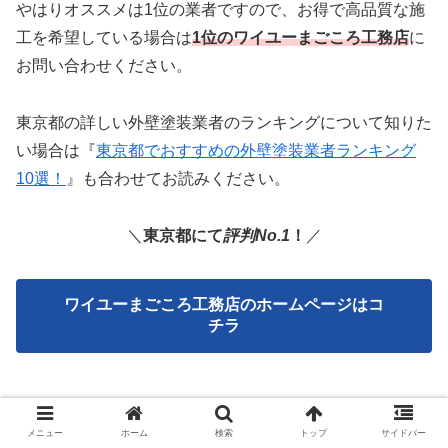
やはりオススメは1位の業者ですので、お得で高品質な施
工を希望している場合は
1位のワイユーまごころ工務店
に
お問い合わせください。
東京都の詳しい外壁塗装業者のランキングについて知りた
い場合は『
東京都でおすすめの外壁塗装業者ランキング
10選！
』も合わせてお読みください。
＼
東京都にて
評判No.1
！
／
ワイユーまごころ工務店のホームページはコ
チラ
金町外装株式会社の口コミはどう？3分で
メニュー
ホーム
検索
トップ
サイドバー