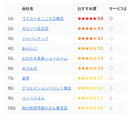
会社名
おすすめ度
サービス品
1位
ワイユーまごころ工務店
★★★★★ 5.0
◎
2位
ガイソー足立店
★★★★☆ 4.3
〇
3位
ジャパンテック
★★★★☆ 4.1
〇
4位
あらたに
★★★☆☆ 3.5
△
5位
おひさま美装ショールーム
★★★☆☆ 3.3
△
6位
セイルズ
★★★☆☆ 3.0
〇
7位
楽塗
★★☆☆☆ 2.7
〇
8位
クリエイションペイント東京
★★☆☆☆ 2.4
△
9位
リノベスタル
★★☆☆☆ 2.3
△
10位
街の外壁塗装やさん東京店
★★☆☆☆ 2.0
△