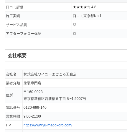
れると4年後5年後問題が再発する可能性が
口コミ評価
★★★★☆ 4.8
あると思うと、しっかりとした信頼できる塗
施工実績
口コミ東京都No.1
装店屋根リフォーム店を探されることが大事
サービス品質
◎
だと思います。
アフターフォロー保証
◎
出典：
Google口コミ
会社概要
★★★★★(星5/星5)
会社名
株式会社ワイユーまごころ工務店
我が家は屋根と外壁塗装をお願いしました。
業者分類
塗装専門店
外壁の色に関しては良い色だと思うお宅があ
〒160-0023
住所
東京都新宿区西新宿５丁目５−1 5007号
り、私自身その様な仕上がりを希望していま
電話番号
0120-699-140
したら、わざわざその色を調べてくださるな
ど
誠心誠意仕事に当たっていただきました。
営業時間
9:00-21:00
HP
https://www.yu-magokoro.com/