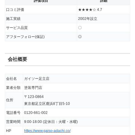
評価項目
詳細
概ね満足しています。
口コミ評価
★★★★☆ 4.7
施工実績
2002年設立
出典：
Google口コミ
サービス品質
〇
アフターフォロー(保証)
◎
→
ガイソー足立店の詳しい評判はこちら
会社概要
会社名
ガイソー足立店
業者分類
塗装専門店
〒123-0864
住所
東京都足立区鹿浜8丁目5-10
電話番号
0120-661-002
営業時間
9:00-18:00 (定休日：火曜・水曜)
HP
https://www.gaiso-adachi.co/