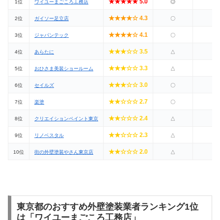
★★★★★ 5.0
1位
ワイユーまごころ工務店
◎
◎
★★★★☆ 4.3
2位
ガイソー足立店
〇
◎
★★★★☆ 4.1
3位
ジャパンテック
〇
〇
★★★☆☆ 3.5
4位
あらたに
△
〇
★★★☆☆ 3.3
5位
おひさま美装ショールーム
△
〇
★★★☆☆ 3.0
6位
セイルズ
〇
〇
★★☆☆☆ 2.7
7位
楽塗
〇
〇
★★☆☆☆ 2.4
8位
クリエイションペイント東京
△
〇
★★☆☆☆ 2.3
9位
リノベスタル
△
〇
★★☆☆☆ 2.0
10位
街の外壁塗装やさん東京店
△
〇
東京都のおすすめ外壁塗装業者ランキング1位
は「ワイユーまごころ工務店」