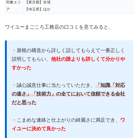
また、
他社では指摘されなかった棟板金の劣
対象エリ
【東京都】全域
化も教えてくださり交換しましたが、今後の
ア
【埼玉県】ほか
事を思うと教えてくださって本当に良かった
ワイユーまごころ工務店の口コミを見てみると、
と思いました。
知識.対応の速さ.技術力の全てにおいて信頼
・屋根の構造から詳しく話してもらえて一番正しく
できる会社だと思いました。
説明してもらい、
他社の誰よりも詳しくて分かりや
すかった
出典：
Google口コミ
・誠心誠意仕事に当たっていただき、
「知識「対応
の速さ」「技術力」の全てにおいて信頼できる会社
だと思った
・こまめな連絡と仕上がりの綺麗さに満足でき、
ワ
イユーに決めて良かった