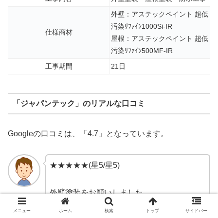
外壁：アステックペイント 超低
汚染ﾘﾌｧｲﾝ1000Si-IR
仕様商材
屋根：アステックペイント 超低
汚染ﾘﾌｧｲﾝ500MF-IR
工事期間
21日
「ジャパンテック」のリアルな口コミ
Googleの口コミは、「4.7」となっています。
★★★★★(星5/星5)
外壁塗装をお願いしました。
数社で相見積もりを取りましたが、丁寧に説
メニュー
ホーム
検索
トップ
サイドバー