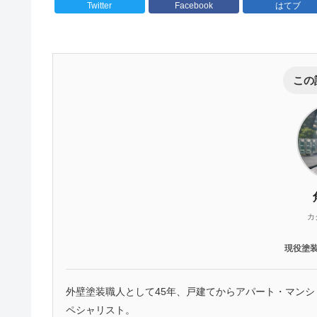
Twitter
Facebook
はてブ
この
カ
現役塗
外壁塗装職人として45年、戸建てからアパート・マン
ペシャリスト。