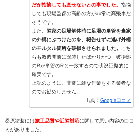
だが指摘しても直せないとの事でした。
指摘
しても現場監督の高齢の方が非常に高飛車だ
そうです。
また、
隣家の足場解体時に足場の単管を当家
の外構にぶつけたのを、報告せずに逃げ外構
のモルタル箇所を破損させられました。
こち
らも数週間前に塗装したばかりかつ、破損部
のRが単管のRと一致するので状況証拠的に
確実です。
上記のように、非常に雑な作業をする業者な
のでお勧めしません。
出典：
Google口コミ
桑原塗装には
施工品質や近隣対応
に関して悪い内容の口コ
ミがありました。