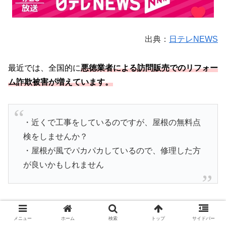
出典：
日テレNEWS
最近では、全国的に
悪徳業者による訪問販売でのリフォー
ム詐欺被害が増えています。
・近くで工事をしているのですが、屋根の無料点
検をしませんか？
・屋根が風でパカパカしているので、修理した方
が良いかもしれません
こういった話を持ち出して訪問し、屋根の点検をしようと
してくる業者には注意が必要です。
メニュー
ホーム
検索
トップ
サイドバー