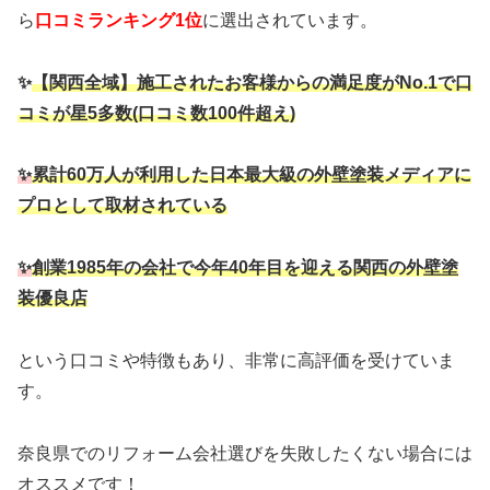
ら
口コミランキング1位
に選出されています。
✨
【関西全域】施工されたお客様からの満足度がNo.1で口
コミが星5多数(口コミ数100件超え)
✨
累計60万人が利用した日本最大級の外壁塗装メディアに
プロとして取材されている
✨
創業1985年の会社で今年40年目を迎える関西の外壁塗
装優良店
という口コミや特徴もあり、非常に高評価を受けていま
す。
奈良県でのリフォーム会社選びを失敗したくない場合には
オススメです！