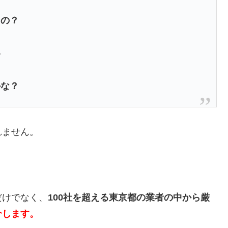
なの？
い
かな？
れません。
だけでなく、
100社を超える東京都の業者の中から厳
介します。