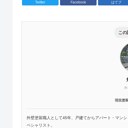
Twitter
Facebook
はてブ
この
カ
現役塗
外壁塗装職人として45年、戸建てからアパート・マン
ペシャリスト。