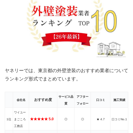
ヤネリーでは、東京都の外壁塗装のおすすめ業者について
ランキング形式でまとめています。
サービス品
アフター
おすすめ度
会社名
口コミ
施工実績
質
フォロー
ワイユー
★★★★★ 5.0
1位
まごころ
◎
◎
★ 4.7
口コミNo.1
工務店