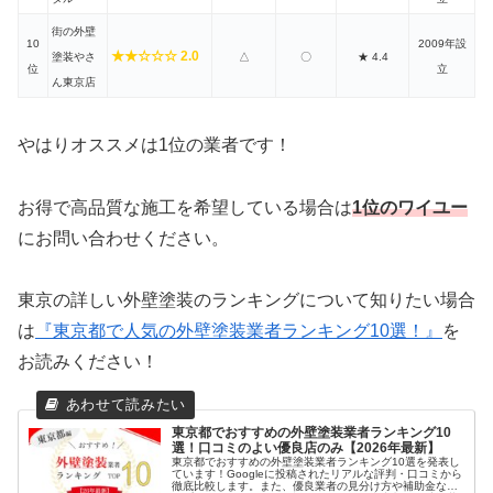
街の外壁
10
2009年設
★★☆☆☆ 2.0
塗装やさ
△
〇
★ 4.4
位
立
ん東京店
やはりオススメは1位の業者です！
お得で高品質な施工を希望している場合は
1位のワイユー
にお問い合わせください。
東京の詳しい外壁塗装のランキングについて知りたい場合
は
『東京都で人気の外壁塗装業者ランキング10選！』
を
お読みください！
東京都でおすすめの外壁塗装業者ランキング10
選！口コミのよい優良店のみ【2026年最新】
東京都でおすすめの外壁塗装業者ランキング10選を発表し
ています！Googleに投稿されたリアルな評判・口コミから
徹底比較します。また、優良業者の見分け方や補助金など