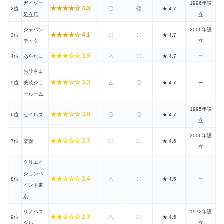
ガイソー
1996年設
★★★★☆ 4.3
2位
〇
◎
★ 4.7
足立店
立
ジャパン
2006年設
★★★★☆ 4.1
3位
〇
〇
★ 4.7
テック
立
★★★☆☆ 3.5
4位
あらたに
△
〇
★ 4.7
ー
おひさま
★★★☆☆ 3.3
5位
美装ショ
△
〇
★ 4.7
ー
ールーム
1995年設
★★★☆☆ 3.0
6位
セイルズ
〇
〇
★ 4.7
立
2006年設
★★☆☆☆ 2.7
7位
楽塗
〇
〇
★ 4.6
立
クリエイ
ションペ
★★☆☆☆ 2.4
8位
△
〇
★ 4.5
ー
イント東
京
リノベス
1972年設
★★☆☆☆ 2.3
9位
△
〇
★ 4.5
タル
立