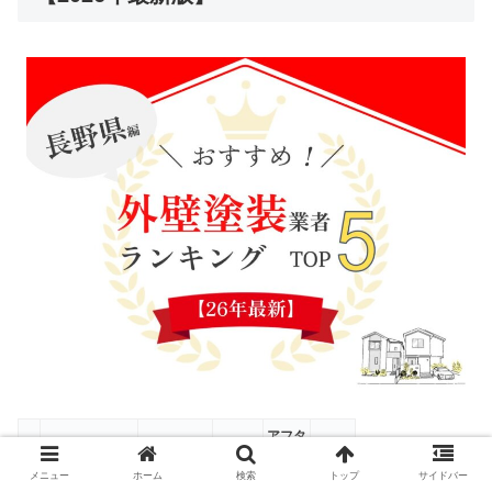
アフタ
サービ
施工
会社名
おすすめ度
ーフォ
ス品質
実績
メニュー
ホーム
検索
トップ
サイドバー
ロー