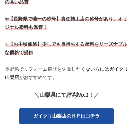
の高い品質
✨【長野県で唯一の称号】責任施工店の称号があり、オリ
ジナル塗料も保管！
✨
【お手頃価格】少しでも長持ちする塗料をリーズナブル
な価格で提供
長野県でリフォーム選びを失敗したくない方には
ガイクリ
山梨店
がおすすめです。
＼山梨
県
に
て
評判No.1
！／
ガイクリ山梨店のＨＰはコチラ