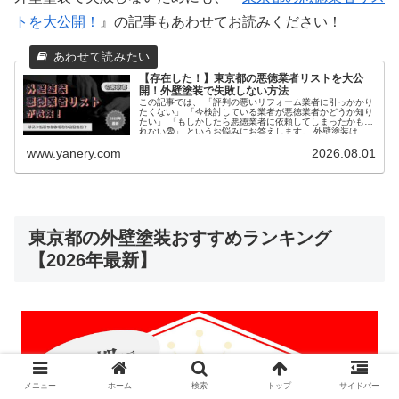
トを大公開！
』の記事もあわせてお読みください！
【存在した！】東京都の悪徳業者リストを大公
開！外壁塗装で失敗しない方法
この記事では、 「評判の悪いリフォーム業者に引っかかり
たくない」 「今検討している業者が悪徳業者かどうか知り
たい」 「もしかしたら悪徳業者に依頼してしまったかもし
れない😨」 というお悩みにお答えします。 外壁塗装は、
高額な...
www.yanery.com
2026.08.01
東京都の外壁塗装おすすめランキング
【2026年最新】
メニュー
ホーム
検索
トップ
サイドバー