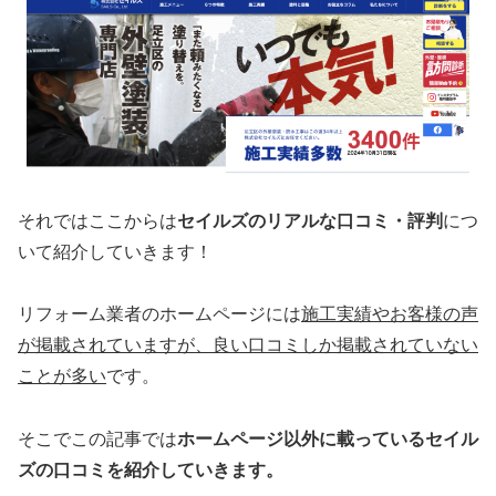
それではここからは
セイルズのリアルな口コミ・評判
につ
いて紹介していきます！
リフォーム業者のホームページには
施工実績やお客様の声
が掲載されていますが、
良い口コミしか掲載されていない
ことが多い
です。
そこでこの記事では
ホームページ以外
に載っているセイル
ズの口コミを
紹介していきます
。