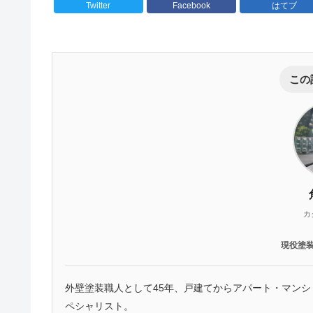
Twitter
Facebook
はてブ
この
カ
現役塗
外壁塗装職人として45年、戸建てからアパート・マン
ペシャリスト。