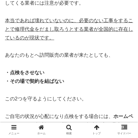
してくる業者には注意が必要です。
本当であれば壊れていないのに、必要のない工事をするこ
とで修理代金をだまし取ろうとする業者が全国的に存在し
ているのが現状です。
あなたのもとへ訪問販売の業者が来たとしても、
・点検をさせない
・その場で契約を結ばない
この2つを守るようにしてください。
ご自宅の状況が心配になり点検をする場合には、
ホームペ
ージや口コミ(評判)をよく調べてから評判の良い業者に依
頼するようにしましょう！
メニュー
ホーム
検索
トップ
サイドバー