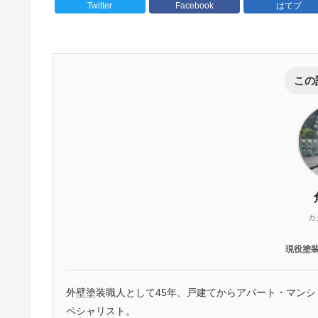
Twitter
Facebook
はてブ
この
カ
現役塗
外壁塗装職人として45年、戸建てからアパート・マン
ペシャリスト。