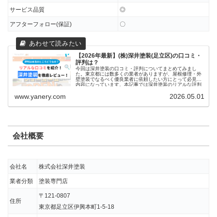
サービス品質
◎
アフターフォロー(保証)
〇
【2026年最新】(株)深井塗装(足立区)の口コミ・
評判は？
今回は深井塗装の口コミ・評判についてまとめてみまし
た。東京都には数多くの業者がありますが、屋根修理・外
壁塗装でなるべく優良業者に依頼したい方にとって必見の
内容になっています。本記事では深井塗装のリアルな評判
について徹底的に解説していますのでぜひお読みくださ
www.yanery.com
2026.05.01
い！
会社概要
会社名
株式会社深井塗装
業者分類
塗装専門店
〒121-0807
住所
東京都足立区伊興本町1-5-18