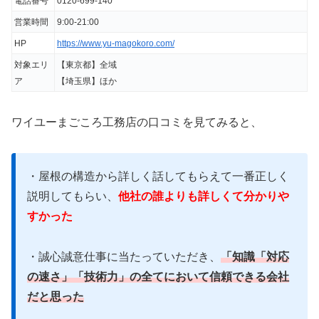
電話番号
0120-699-140
したら、わざわざその色を調べてくださるな
ど
誠心誠意仕事に当たっていただきました。
営業時間
9:00-21:00
HP
https://www.yu-magokoro.com/
また、
他社では指摘されなかった棟板金の劣
対象エリ
【東京都】全域
化も教えてくださり交換しましたが、今後の
ア
【埼玉県】ほか
事を思うと教えてくださって本当に良かった
ワイユーまごころ工務店の口コミを見てみると、
と思いました。
知識.対応の速さ.技術力の全てにおいて信頼
・屋根の構造から詳しく話してもらえて一番正しく
できる会社だと思いました。
説明してもらい、
他社の誰よりも詳しくて分かりや
すかった
出典：
Google口コミ
・誠心誠意仕事に当たっていただき、
「知識「対応
の速さ」「技術力」の全てにおいて信頼できる会社
だと思った