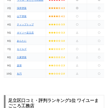
2位
深井塗装
★★★★☆ 4.3
◎
〇
3位
山下塗装
★★★★☆ 4.1
〇
〇
4位
ティップトップ
★★★☆☆ 3.5
〇
〇
5位
ガイソー足立店
★★★☆☆ 3.3
△
〇
6位
あらたに
★★★☆☆ 3.0
△
〇
7位
セイルズ
★★☆☆☆ 2.7
〇
△
8位
久家塗装
★★☆☆☆ 2.4
△
〇
9位
楽塗
★★☆☆☆ 2.3
△
〇
10位
丸巧
★★☆☆☆ 2.0
△
〇
足立区口コミ・評判ランキング1位 ワイユーま
ごころ工務店