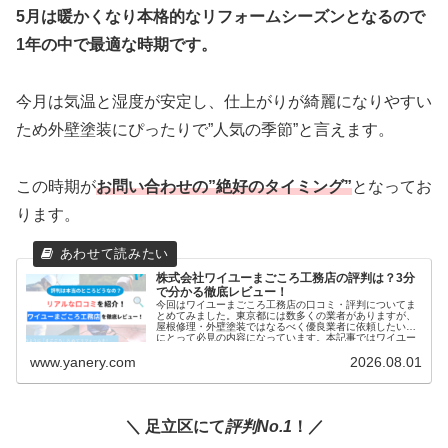
5月は暖かくなり本格的なリフォームシーズンとなるので
1年の中で最適な時期です。
今月は気温と湿度が安定し、仕上がりが綺麗になりやすい
ため外壁塗装にぴったりで”人気の季節”と言えます。
この時期が
お問い合わせの”絶好のタイミング”
となってお
ります。
株式会社ワイユーまごころ工務店の評判は？3分
で分かる徹底レビュー！
今回はワイユーまごころ工務店の口コミ・評判についてま
とめてみました。東京都には数多くの業者がありますが、
屋根修理・外壁塗装ではなるべく優良業者に依頼したい方
にとって必見の内容になっています。本記事ではワイユー
まごころ工務店のリアルな評判について徹底的に解説して
www.yanery.com
2026.08.01
いますのでぜひお読みください！
＼ 足立区にて
評判No.1
！／