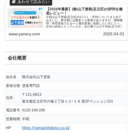
しました。
【2026年最新】(株)山下塗装(足立区)の評判を徹
底レビュー！
ポストも綺麗にしてくださってありがとうご
今回は山下塗装(足立区)の口コミ・評判についてまとめて
みました。東京都には数多くの業者がありますが、屋根修
ざいました。
理・外壁塗装でなるべく優良業者に依頼したい方にとって
必見の内容になっています。本記事では山下塗装(足立区)
のリアルな評判について徹底的に解説していますのでぜひ
www.yanery.com
2026.04.01
お読みください！
出典：
Google口コミ
会社概要
会社名
株式会社山下塗装
業者分類
塗装専門店
〒121-0813
住所
東京都足立区竹の塚２丁目１２−１８ 第2Fマンション101
電話番号
0120-168-296
営業時間
不明
https://yamashitatoso.co.jp/
HP