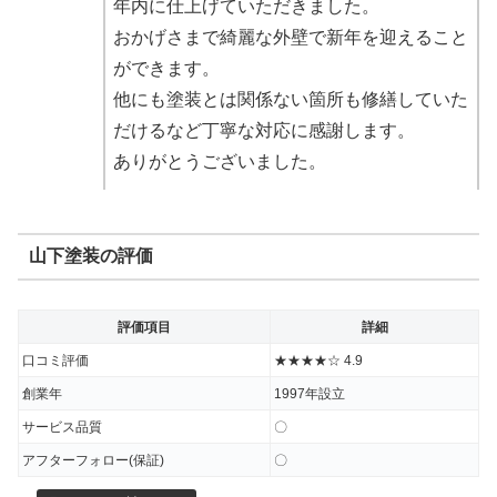
年内に仕上げていただきました。
おかげさまで綺麗な外壁で新年を迎えること
ができます。
他にも塗装とは関係ない箇所も修繕していた
だけるなど丁寧な対応に感謝します。
ありがとうございました。
出典：
Google口コミ
山下塗装の評価
★★★★★(星5/星5)
評価項目
詳細
口コミ評価
★★★★☆ 4.9
一級の塗装技能士の方がいらっしゃるという
創業年
1997年設立
ことでこちらにお願いしましたが、予想して
サービス品質
〇
いたよりも素早く作業が進みあっという間に
アフターフォロー(保証)
〇
壁や屋根がキレイに仕上がっていきました。
汚かったベランダもキレイになっていて感動