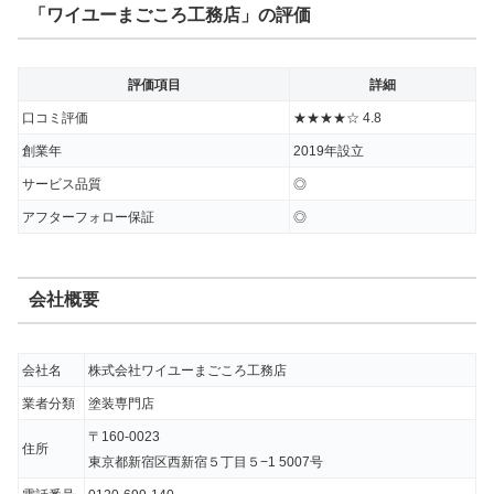
ごころさんでよかったと感謝しています。
「ワイユーまごころ工務店」の評価
値段はもちろん大事ですが間違った工事をさ
評価項目
詳細
れると4年後5年後問題が再発する可能性が
口コミ評価
★★★★☆ 4.8
あると思うと、しっかりとした信頼できる塗
創業年
2019年設立
装店屋根リフォーム店を探されることが大事
サービス品質
◎
だと思います。
アフターフォロー保証
◎
出典：
Google口コミ
会社概要
★★★★★(星5/星5)
会社名
株式会社ワイユーまごころ工務店
我が家は屋根と外壁塗装をお願いしました。
業者分類
塗装専門店
外壁の色に関しては良い色だと思うお宅があ
〒160-0023
住所
東京都新宿区西新宿５丁目５−1 5007号
り、私自身その様な仕上がりを希望していま