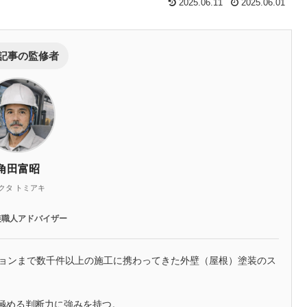
2025.06.11
2025.06.01
記事の監修者
角田富昭
クタ トミアキ
装職人アドバイザー
ションまで数千件以上の施工に携わってきた外壁（屋根）塗装のス
極める判断力に強みを持つ。