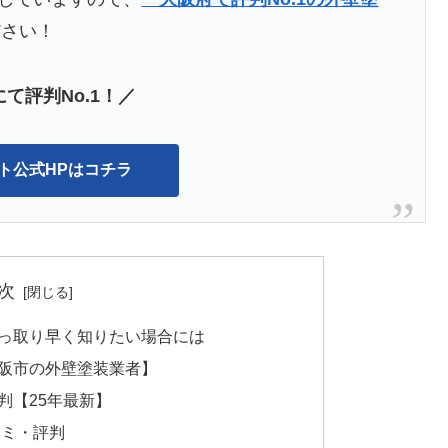
ださい！
て評判No.1！／
ント公式HPはコチラ
次
っ取り早く知りたい場合には
阪市の外壁塗装業者】
判【25年最新】
コミ・評判